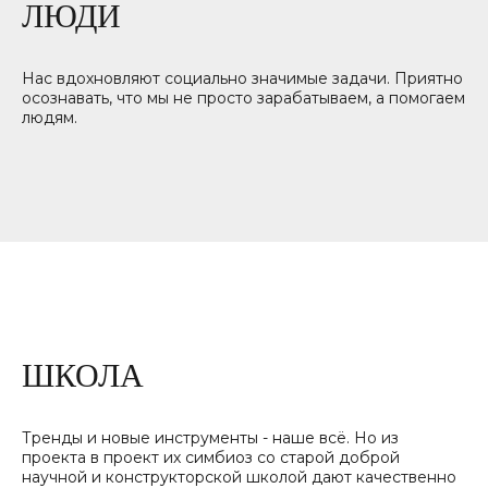
ЛЮДИ
Нас вдохновляют социально значимые задачи. Приятно
осознавать, что мы не просто зарабатываем, а помогаем
людям.
СИСТЕМА УПРАВЛЕНИЯ
ЗАДАЧАМИ ДЛЯ
КОМАНДЫ РЕСТОРАНА
#horeca #videoanalytics #machinelearning
ШКОЛ А
ПОДРОБНЕЕ
Тренды и новые инструменты - наше всё. Но из
проекта в проект их симбиоз со старой доброй
научной и конструкторской школой дают качественно